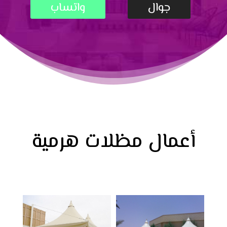
جوال
واتساب
أعمال مظلات هرمية